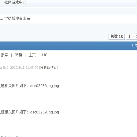
|
社区游戏中心
→ 宁德城澳青山岛
总数 18
上一
共
搜索
|
邮箱
|
主页
|
UC
t By：2019/5/11 21:43:00 [
只看该作者
]
题相关图片如下：dsc03268.jpg.jpg
题相关图片如下：dsc03259.jpg.jpg