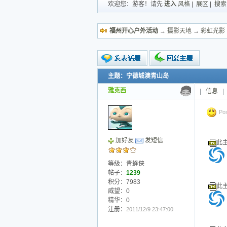
欢迎您：游客！请先
进入
风格
|
展区
|
搜索
福州开心户外活动
→
摄影天地
→
彩虹光影
主题：宁德城澳青山岛
新的主题
投票帖
雅克西
|
信息
|
交易帖
小字报
Pos
加好友
发短信
此主
等级：青蜂侠
帖子：
1239
积分：7983
此主
威望：0
精华：0
注册：
2011/12/9 23:47:00