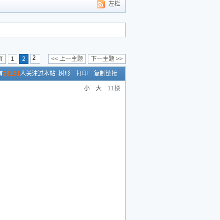
左栏
页
1
2
<< 上一主题
下一主题 >>
有
28181
人关注过本帖
树形
打印
复制链接
小
大
11楼