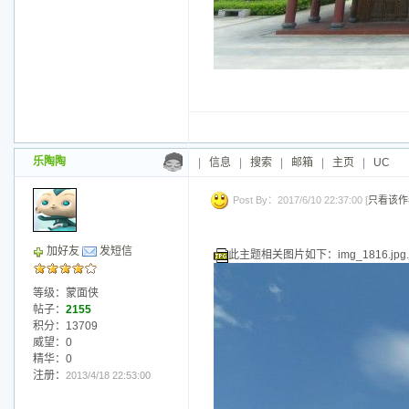
乐陶陶
|
信息
|
搜索
|
邮箱
|
主页
|
UC
Post By：2017/6/10 22:37:00 [
只看该作
加好友
发短信
此主题相关图片如下：img_1816.jpg.j
等级：蒙面侠
帖子：
2155
积分：13709
威望：0
精华：0
注册：
2013/4/18 22:53:00