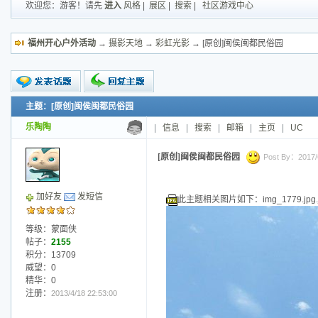
欢迎您：游客！请先
进入
风格
|
展区
|
搜索
|
社区游戏中心
福州开心户外活动
→
摄影天地
→
彩虹光影
→ [原创]闽侯闽都民俗园
主题：[原创]闽侯闽都民俗园
新的主题
投票帖
乐陶陶
|
信息
|
搜索
|
邮箱
|
主页
|
UC
交易帖
小字报
[原创]闽侯闽都民俗园
Post By：2017/6
加好友
发短信
此主题相关图片如下：img_1779.jpg.j
等级：蒙面侠
帖子：
2155
积分：13709
威望：0
精华：0
注册：
2013/4/18 22:53:00