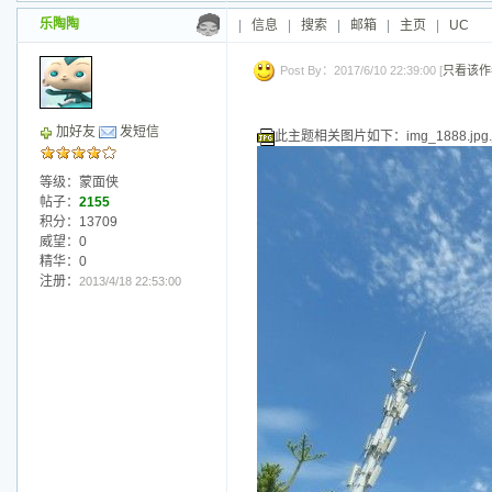
乐陶陶
|
信息
|
搜索
|
邮箱
|
主页
|
UC
Post By：2017/6/10 22:39:00 [
只看该作
加好友
发短信
此主题相关图片如下：img_1888.jpg.j
等级：蒙面侠
帖子：
2155
积分：13709
威望：0
精华：0
注册：
2013/4/18 22:53:00