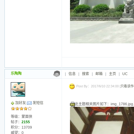
乐陶陶
|
信息
|
搜索
|
邮箱
|
主页
|
UC
Post By：2017/6/10 22:34:00 [
只看该作
加好友
发短信
此主题相关图片如下：img_1786.jpg.j
等级：蒙面侠
帖子：
2155
积分：13709
威望：0