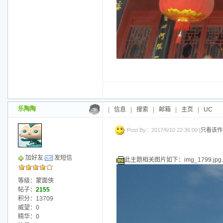
乐陶陶
|
信息
|
搜索
|
邮箱
|
主页
|
UC
Post By：2017/6/10 22:36:00 [
只看该作
加好友
发短信
此主题相关图片如下：img_1799.jpg.j
等级：蒙面侠
帖子：
2155
积分：13709
威望：0
精华：0