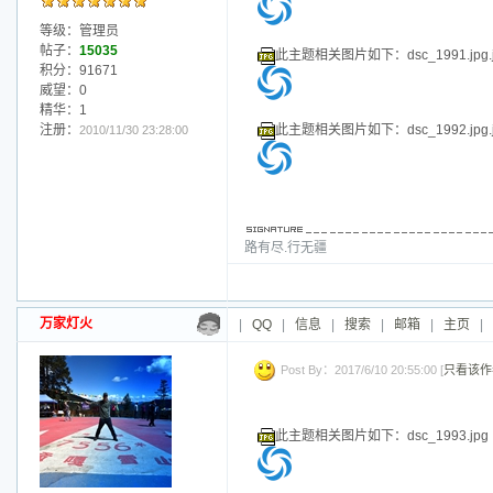
路有尽.行无疆
万家灯火
|
QQ
|
信息
|
搜索
|
邮箱
|
主页
|
Post By：2017/6/10 20:54:00 [
只看该作
此主题相关图片如下：dsc_1981.jpg
加好友
发短信
等级：管理员
帖子：
15035
积分：91671