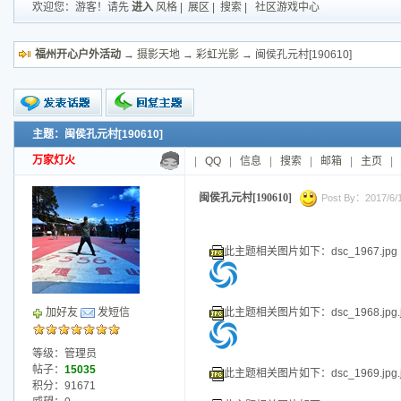
欢迎您：游客！请先
进入
风格
|
展区
|
搜索
|
社区游戏中心
福州开心户外活动
→
摄影天地
→
彩虹光影
→ 闽侯孔元村[190610]
主题：闽侯孔元村[190610]
新的主题
投票帖
万家灯火
|
QQ
|
信息
|
搜索
|
邮箱
|
主页
|
交易帖
小字报
闽侯孔元村[190610]
Post By：2017/6/10
此主题相关图片如下：dsc_1967.jpg
此主题相关图片如下：dsc_1968.jpg.j
加好友
发短信
等级：管理员
帖子：
15035
此主题相关图片如下：dsc_1969.jpg.j
积分：91671