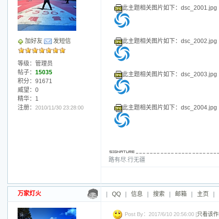
等级：管理员
帖子：
15035
此主题相关图片如下：dsc_1987.jpg
积分：91671
威望：0
精华：1
注册：
此主题相关图片如下：dsc_1988.jpg
2010/11/30 23:28:00
路有尽.行无疆
万家灯火
|
QQ
|
信息
|
搜索
|
邮箱
|
主页
|
Post By：2017/6/10 20:55:00 [
只看该作
此主题相关图片如下：dsc_1989.jpg
此主题相关图片如下：dsc_1990.jpg.j
加好友
发短信