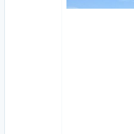
此主题相关图片如下：dsc_1975.jpg.j
路有尽.行无疆
万家灯火
|
QQ
|
信息
|
搜索
|
邮箱
|
主页
|
Post By：2017/6/10 20:54:00 [
只看该作
此主题相关图片如下：dsc_1976.jpg
加好友
发短信
等级：管理员
帖子：
15035