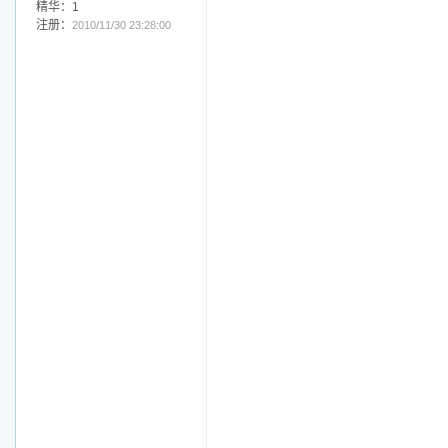
路有尽.行无疆
万家灯火
|
QQ
|
信息
|
搜索
|
邮箱
|
主页
|
Post By：2017/6/10 20:53:00 [
只看该作
此主题相关图片如下：dsc_1971.jpg.j
加好友
发短信
等级：管理员
帖子：
15035
积分：91671