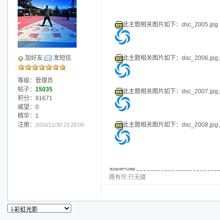
等级：管理员
帖子：
15035
此主题相关图片如下：dsc_1991.jpg.j
积分：91671
威望：0
精华：1
注册：
此主题相关图片如下：dsc_1992.jpg.j
2010/11/30 23:28:00
路有尽.行无疆
万家灯火
|
QQ
|
信息
|
搜索
|
邮箱
|
主页
|
Post By：2017/6/10 20:55:00 [
只看该作
此主题相关图片如下：dsc_1993.jpg