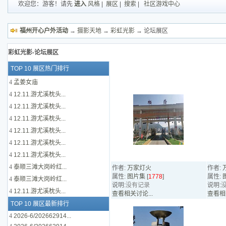
欢迎您：游客！请先
进入
风格
|
展区
|
搜索
|
社区游戏中心
福州开心户外活动
→
摄影天地
→
彩虹光影
→ 论坛展区
彩虹光影-论坛展区
TOP 10 展区热门排行
4
孟姜女庙
4
12.11.游尤溪枕头...
4
12.11.游尤溪枕头...
4
12.11.游尤溪枕头...
4
12.11.游尤溪枕头...
4
12.11.游尤溪枕头...
4
12.11.游尤溪枕头...
4
泰顺三滩大岗岭红...
作者:
万家灯火
作者:
属性:
图片集 [
1778
]
属性:
4
泰顺三滩大岗岭红...
说明:
没有记录
说明:
4
12.11.游尤溪枕头...
查看相关讨论...
查看相关
TOP 10 展区最新排行
4
2026-6/202662914...