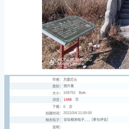
作者：
万家灯火
图片集
类别：
109752 Byte
大小：
1488
次
浏览：
下载：
0 次
2022/3/4 21:00:00
创建时间：
论坛相关帖子......［参与评论］
相关帖子：
说明：