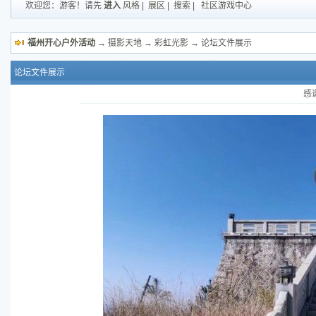
欢迎您：游客！请先
进入
风格
|
展区
|
搜索
|
社区游戏中心
福州开心户外活动
→
摄影天地
→
彩虹光影
→ 论坛文件展示
论坛文件展示
感