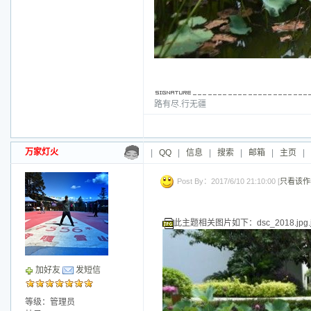
路有尽.行无疆
万家灯火
|
QQ
|
信息
|
搜索
|
邮箱
|
主页
|
Post By：2017/6/10 21:10:00 [
只看该作
此主题相关图片如下：dsc_2018.jpg.j
加好友
发短信
等级：管理员
帖子：
15035
积分：91671