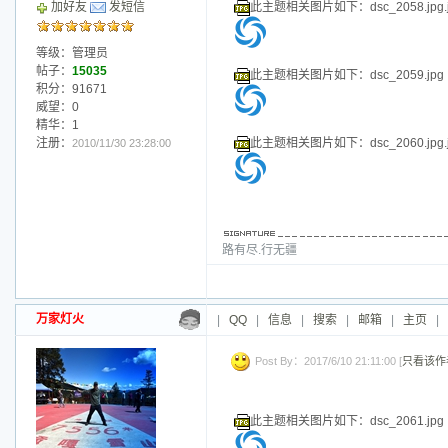
精华：1
注册：
此主题相关图片如下：dsc_2037.jpg.j
2010/11/30 23:28:00
路有尽.行无疆
万家灯火
|
QQ
|
信息
|
搜索
|
邮箱
|
主页
|
Post By：2017/6/10 21:10:00 [
只看该作
此主题相关图片如下：dsc_2038.jpg
此主题相关图片如下：dsc_2040.jpg
加好友
发短信
等级：管理员
帖子：
15035
此主题相关图片如下：dsc_2041.jpg