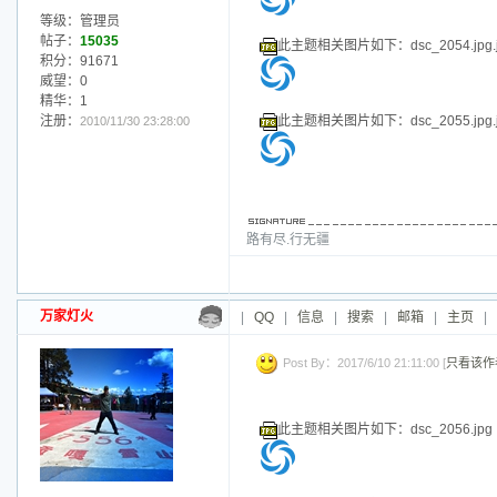
路有尽.行无疆
万家灯火
|
QQ
|
信息
|
搜索
|
邮箱
|
主页
|
Post By：2017/6/10 21:10:00 [
只看该作
此主题相关图片如下：dsc_2032.jpg
此主题相关图片如下：dsc_2033.jpg
加好友
发短信
等级：管理员
帖子：
15035
此主题相关图片如下：dsc_2035.jpg
积分：91671
威望：0