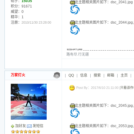
路有尽.行无疆
万家灯火
|
QQ
|
信息
|
搜索
|
邮箱
|
主页
|
Post By：2017/6/10 21:10:00 [
只看该作
此主题相关图片如下：dsc_2028.jpg.j
此主题相关图片如下：dsc_2029.jpg
加好友
发短信
等级：管理员
帖子：
15035
此主题相关图片如下：dsc_2030.jpg.j
积分：91671
威望：0
精华：1
注册：
此主题相关图片如下：dsc_2031.jpg.j
2010/11/30 23:28:00