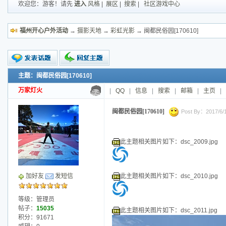
欢迎您：游客！请先
进入
风格
|
展区
|
搜索
|
社区游戏中心
福州开心户外活动
→
摄影天地
→
彩虹光影
→ 闽都民俗园[170610]
主题：闽都民俗园[170610]
新的主题
投票帖
万家灯火
|
QQ
|
信息
|
搜索
|
邮箱
|
主页
|
交易帖
小字报
闽都民俗园[170610]
Post By：2017/6/10
此主题相关图片如下：dsc_2009.jpg
此主题相关图片如下：dsc_2010.jpg
加好友
发短信
等级：管理员
帖子：
15035
此主题相关图片如下：dsc_2011.jpg
积分：91671