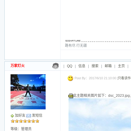
路有尽.行无疆
万家灯火
|
QQ
|
信息
|
搜索
|
邮箱
|
主页
|
Post By：2017/6/10 21:10:00 [
只看该作
此主题相关图片如下：dsc_2023.jpg.jp
加好友
发短信
等级：管理员
帖子：
15035
积分：91671
威望：0
精华：1
注册：
2010/11/30 23:28:00