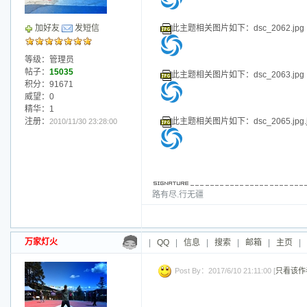
积分：91671
威望：0
精华：1
注册：
此主题相关图片如下：dsc_2044.jpg.j
2010/11/30 23:28:00
路有尽.行无疆
万家灯火
|
QQ
|
信息
|
搜索
|
邮箱
|
主页
|
Post By：2017/6/10 21:11:00 [
只看该作
此主题相关图片如下：dsc_2045.jpg.j
此主题相关图片如下：dsc_2053.jpg.j
加好友
发短信