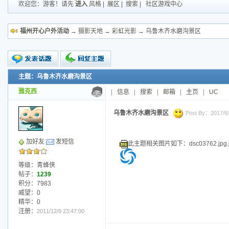
欢迎您：游客！请先
进入
风格
|
展区
|
搜索
|
社区游戏中心
福州开心户外活动
→
摄影天地
→
彩虹光影
→ 乌鲁木齐水磨沟景区
主题：乌鲁木齐水磨沟景区
新的主题
投票帖
雅克西
|
信息
|
搜索
|
邮箱
|
主页
|
UC
交易帖
小字报
乌鲁木齐水磨沟景区
Post By：2017/6/2
加好友
发短信
此主题相关图片如下：dsc03762.jpg.j
等级：青蜂侠
帖子：
1239
积分：7983
威望：0
精华：0
注册：
2011/12/9 23:47:00