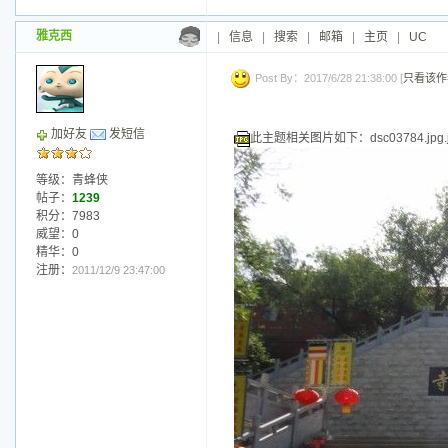
雅克西
|
信息
|
搜索
|
邮箱
|
主页
|
UC
Post By：2017/6/28 21:38:00 [
只看该作
加好友
发短信
此主题相关图片如下：dsc03784.jpg.j
等级：青蜂侠
帖子：
1239
积分：7983
威望：0
精华：0
注册：
2011/12/9 23:47:00