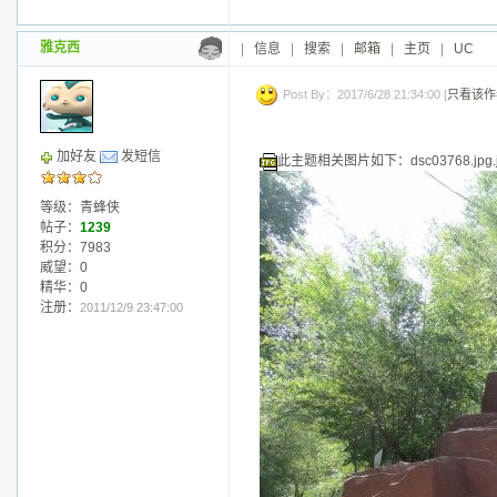
雅克西
|
信息
|
搜索
|
邮箱
|
主页
|
UC
Post By：2017/6/28 21:34:00 [
只看该作
加好友
发短信
此主题相关图片如下：dsc03768.jpg.j
等级：青蜂侠
帖子：
1239
积分：7983
威望：0
精华：0
注册：
2011/12/9 23:47:00