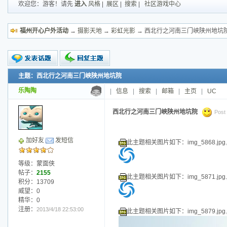
欢迎您：游客！请先
进入
风格
|
展区
|
搜索
|
社区游戏中心
福州开心户外活动
→
摄影天地
→
彩虹光影
→ 西北行之河南三门峡陕州地坑
主题：西北行之河南三门峡陕州地坑院
新的主题
投票帖
乐陶陶
|
信息
|
搜索
|
邮箱
|
主页
|
UC
交易帖
小字报
西北行之河南三门峡陕州地坑院
Post 
加好友
发短信
此主题相关图片如下：img_5868.jpg.j
等级：蒙面侠
帖子：
2155
此主题相关图片如下：img_5871.jpg.j
积分：13709
威望：0
精华：0
注册：
2013/4/18 22:53:00
此主题相关图片如下：img_5879.jpg.j