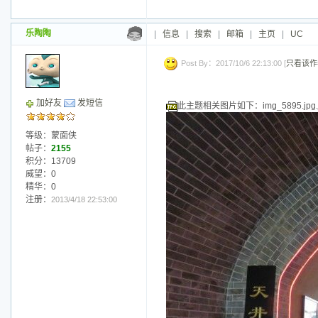
乐陶陶
|
信息
|
搜索
|
邮箱
|
主页
|
UC
Post By：2017/10/6 22:13:00 [
只看该作
加好友
发短信
此主题相关图片如下：img_5895.jpg.j
等级：蒙面侠
帖子：
2155
积分：13709
威望：0
精华：0
注册：
2013/4/18 22:53:00