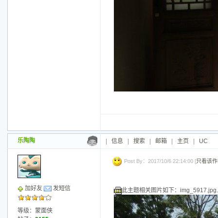
乐陶陶
|
信息
|
搜索
|
邮箱
|
主页
|
UC
Post By：2017/10/6 22:14:00 [
只看该作
加好友
发短信
此主题相关图片如下：img_5917.jpg.j
等级：蒙面侠